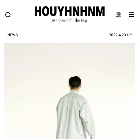
NEWS
FEATURE
BLOG
SNAP
Commune H
ヒップなファッション、カルチャー、ライフスタイルWEBマガジン
JA
NEWS
2022.4.23 UP
EN
#注目のタグ
#SHOPPING ADDICT
#憧れの逸品
#ESSENTIAL DESIGNS
#古着サミット
#NEW VINTAGE
#マイナーグッド図鑑
#路地裏てぃーん。
#MONTHLY JOURNAL
#GH 銘品の所以
#フイナムのYouTube
#Commune H
#FOCUS IT
#AH.H
#ととけん
#FASHION
#MUSIC
#MOVIE