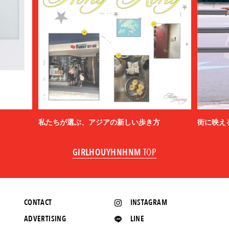
私たちが選ぶ、アジアの新しい歩き方
街に映え
GIRLHOUYHNHNM
TOP
CONTACT
INSTAGRAM
ADVERTISING
LINE