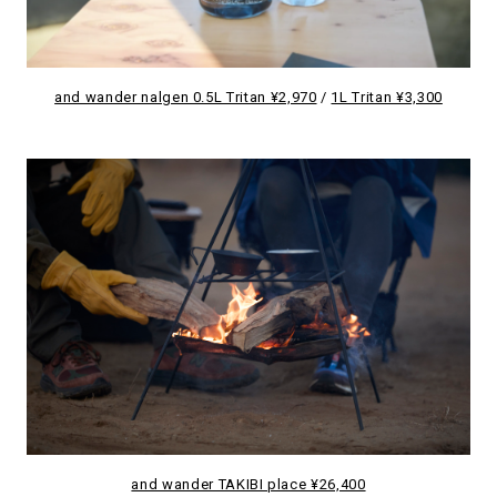
and wander nalgen 0.5L Tritan ¥2,970
/
1L Tritan ¥3,300
and wander TAKIBI place ¥26,400