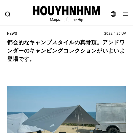
NEWS
FEATURE
BLOG
SNAP
Commune H
ヒップなファッション、カルチャー、ライフスタイルWEBマガジン
JA
NEWS
2022.4.26 UP
EN
都会的なキャンプスタイルの真骨頂。アンドワ
ンダーのキャンピングコレクションがいよいよ
#注目のタグ
登場です。
#SHOPPING ADDICT
#憧れの逸品
#ESSENTIAL DESIGNS
#古着サミット
#NEW VINTAGE
#マイナーグッド図鑑
#路地裏てぃーん。
#MONTHLY JOURNAL
#GH 銘品の所以
#フイナムのYouTube
#Commune H
#FOCUS IT
#AH.H
#ととけん
#FASHION
#MUSIC
#MOVIE