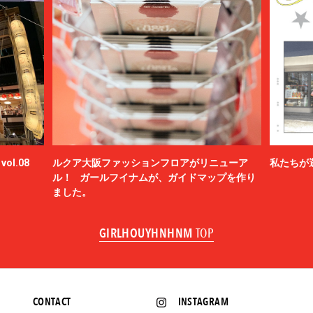
ol.08
ルクア大阪ファッションフロアがリニューア
私たちが
ル！ ガールフイナムが、ガイドマップを作り
ました。
GIRLHOUYHNHNM
TOP
CONTACT
INSTAGRAM