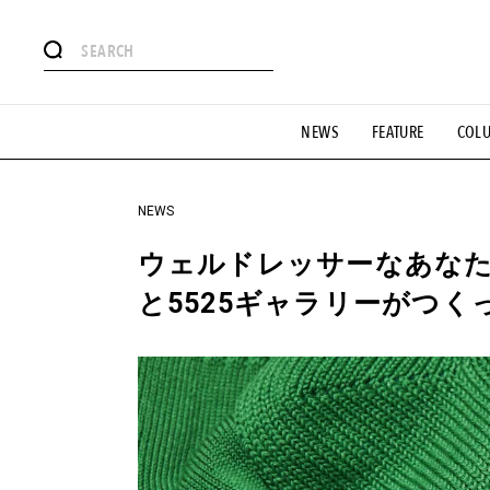
#注目のタグ
NEWS
FEATURE
COL
#SHOPPING ADDICT
#憧れの逸品
#ESSENTIAL DESIG
#GH 銘品の所以
#フイナムのYouTube
#Commune H
#SPORTS
#HANDSOME HANDBOOK
NEWS
ウェルドレッサーなあなた
と5525ギャラリーがつ