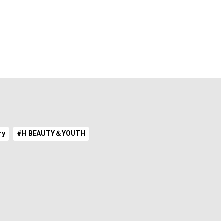
ry
#H BEAUTY＆YOUTH