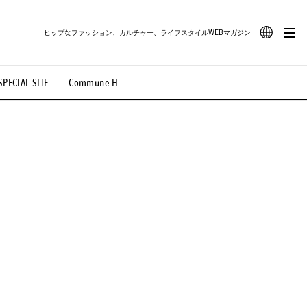
ヒップなファッション、カルチャー、ライフスタイルWEBマガジン
JA
SPECIAL SITE
Commune H
#路地裏てぃーん。
#MONTHLY JOURNAL
EN
OVIE
#LIFESTYLE
#SNEAKER
#OUTDOOR