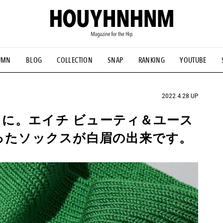
UMN
BLOG
COLLECTION
SNAP
RANKING
YOUTUBE
NS
#古着サミット
#NEW VINTAGE
#マイナーグッド図鑑
#FOCUS IT
#AH.H
#ととけん
#FASHION
#MUSIC
#M
2022.4.28 UP
に。エイチ ビューティ＆ユース
くったソックスが白眉の出来です。