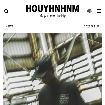
NEWS
FEATURE
BLOG
SNAP
Commune H
ヒップなファッション、カルチャー、ライフスタイルWEBマガジン
JA
NEWS
2022.5.2 UP
EN
#注目のタグ
#SHOPPING ADDICT
#憧れの逸品
#ESSENTIAL DESIGNS
#古着サミット
#NEW VINTAGE
#マイナーグッド図鑑
#路地裏てぃーん。
#MONTHLY JOURNAL
#GH 銘品の所以
#フイナムのYouTube
#Commune H
#FOCUS IT
#AH.H
#ととけん
#FASHION
#MUSIC
#MOVIE