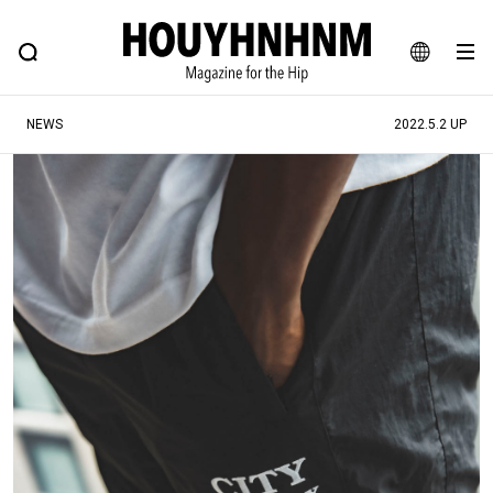
NEWS
FEATURE
BLOG
SNAP
Commune H
ヒップなファッション、カルチャー、ライフスタイルWEBマガジン
JA
NEWS
2022.5.2 UP
EN
#注目のタグ
#SHOPPING ADDICT
#憧れの逸品
#ESSENTIAL DESIGNS
#古着サミット
#NEW VINTAGE
#マイナーグッド図鑑
#路地裏てぃーん。
#MONTHLY JOURNAL
#GH 銘品の所以
#フイナムのYouTube
#Commune H
#FOCUS IT
#AH.H
#ととけん
#FASHION
#MUSIC
#MOVIE