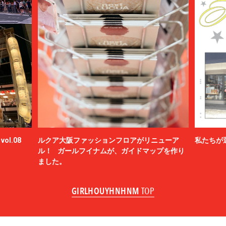
ol.08
ルクア大阪ファッションフロアがリニューア
私たちが
ル！ ガールフイナムが、ガイドマップを作り
ました。
GIRLHOUYHNHNM
TOP