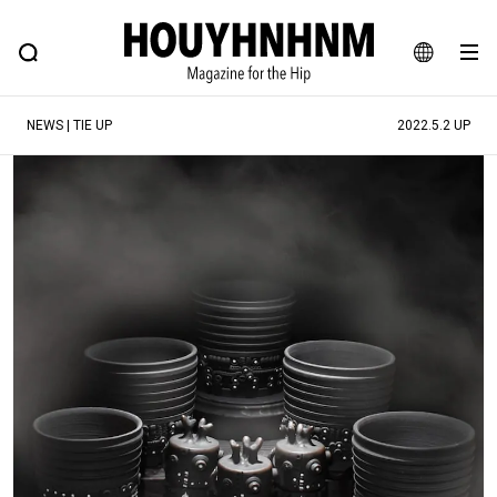
NEWS
FEATURE
BLOG
SNAP
Commune H
ヒップなファッション、カルチャー、ライフスタイルWEBマガジン
JA
NEWS | TIE UP
2022.5.2 UP
EN
#注目のタグ
#SHOPPING ADDICT
#憧れの逸品
#ESSENTIAL DESIGNS
#古着サミット
#NEW VINTAGE
#マイナーグッド図鑑
#路地裏てぃーん。
#MONTHLY JOURNAL
#GH 銘品の所以
#フイナムのYouTube
#Commune H
#FOCUS IT
#AH.H
#ととけん
#FASHION
#MUSIC
#MOVIE