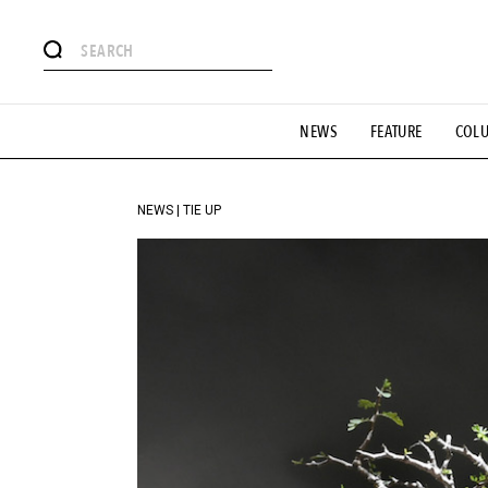
#注目のタグ
NEWS
FEATURE
COL
#SHOPPING ADDICT
#憧れの逸品
#ESSENTIAL DESIG
#GH 銘品の所以
#フイナムのYouTube
#Commune H
#SPORTS
#HANDSOME HANDBOOK
NEWS | TIE UP