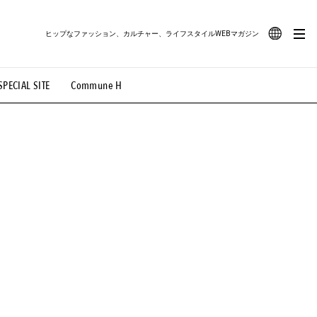
ヒップなファッション、カルチャー、ライフスタイルWEBマガジン
JA
SPECIAL SITE
Commune H
#路地裏てぃーん。
#MONTHLY JOURNAL
EN
OVIE
#LIFESTYLE
#SNEAKER
#OUTDOOR