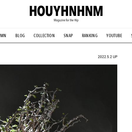
UMN
BLOG
COLLECTION
SNAP
RANKING
YOUTUBE
NS
#古着サミット
#NEW VINTAGE
#マイナーグッド図鑑
#FOCUS IT
#AH.H
#ととけん
#FASHION
#MUSIC
#M
2022.5.2 UP