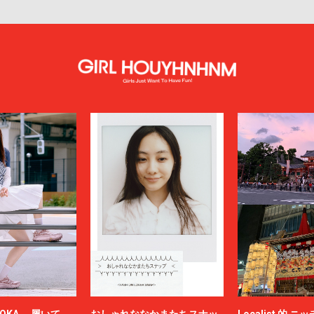
OKA。 履いて、
おしゃれななかまたちスナッ
Localist 的 