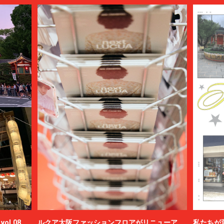
ol.08
ルクア大阪ファッションフロアがリニューア
私たちが