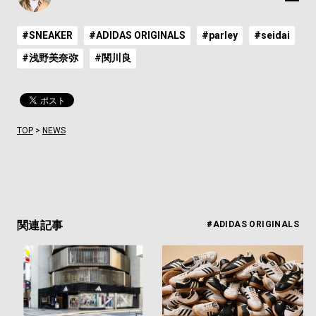
#SNEAKER
#ADIDAS ORIGINALS
#parley
#seidai
#浅野美奈弥
#関川良
TOP
>
NEWS
関連記事
#ADIDAS ORIGINALS