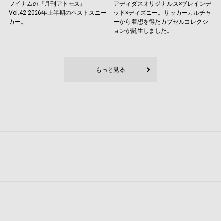
フイナムの『月刊アトモス』
アディダスオリジナルス×ブレインデ
Vol.42 2026年上半期のベストスニー
ッド×ディズニー。サッカーカルチャ
カー。
ーから着想を得たカプセルコレクシ
ョンが誕生しました。
もっと見る