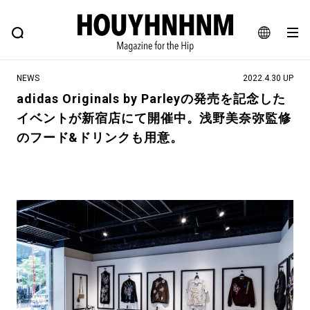
NEWS
FEATURE
BLOG
SNAP
Commune H
ヒップなファッション、カルチャー、ライフスタイルWEBマガジン
JA
NEWS
2022.4.30 UP
EN
adidas Originals by Parleyの発売を記念した
イベントが新宿店にて開催中。浅野美奈弥監修
#注目のタグ
のフード&ドリンクも用意。
#SHOPPING ADDICT
#憧れの逸品
#ESSENTIAL DESIGNS
#古着サミット
#NEW VINTAGE
#マイナーグッド図鑑
#路地裏てぃーん。
#MONTHLY JOURNAL
#GH 銘品の所以
#フイナムのYouTube
#Commune H
#FOCUS IT
#AH.H
#ととけん
#FASHION
#MUSIC
#MOVIE