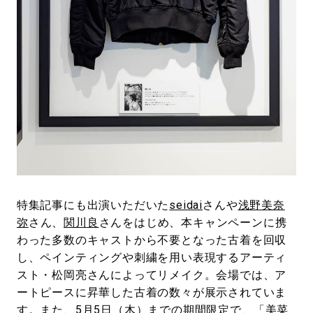
特集記事にも出演いただいた
seidai
さんや
浅野美奈
弥
さん、
関川良
さんをはじめ、本キャンペーンに携
わった多数のキャストから不要となった古着を回収
し、ペインティングや刺繍を用い表現するアーティ
スト・松岡亮さんによってリメイク。会場では、ア
ートピースに昇華した古着の数々が展示されていま
す。また、5月5日（木）までの期間限定で、
「美菜