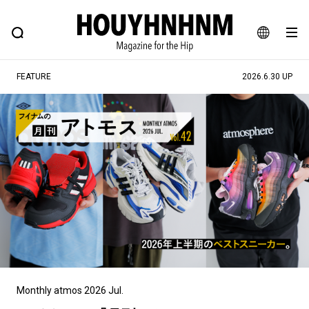
NEWS
FEATURE
BLOG
SNAP
Commune H
ヒップなファッション、カルチャー、ライフスタイルWEBマガジン
JA
FEATURE
2026.6.30 UP
EN
#注目のタグ
#SHOPPING ADDICT
#憧れの逸品
#MONTHLY JOURNAL
#ESSENTIAL DESIGNS
#NEW VINTAGE
#古着サミット
#マイナーグッド図鑑
#フイナムのYouTube
#Commune H
#FOCUS IT
#AH.H
#ととけん
#FASHION
#MUSIC
#MOVIE
#LIFESTYLE
#SNEAKER
#OUTDOOR
Monthly atmos 2026 Jul.