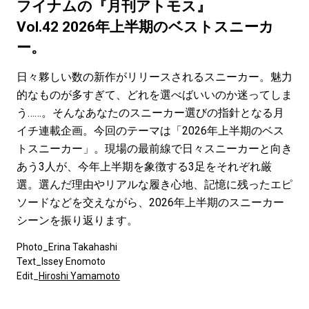
#SPORTS
#HANDSOME HANDBOOK
フイナムの『月刊アトモス』
Vol.42 2026年上半期のベストスニーカ
ー。
日々夥しい数の新作がリリースされるスニーカー。魅力
的なものが多すぎて、どれを選べばいいのか迷ってしま
う……。そんなあなたのスニーカー選びの指針となる月
イチ連載企画。今回のテーマは「2026年上半期のベス
トスニーカー」。現場の最前線で日々スニーカーと向き
あう3人が、今年上半期を象徴する3足をそれぞれ厳
選。選んだ理由やリアルな履き心地、記憶に残ったエピ
ソードなどを交えながら、2026年上半期のスニーカー
シーンを振り返ります。
Photo_Erina Takahashi
Text_Issey Enomoto
Edit_
Hiroshi Yamamoto