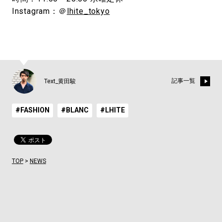
Instagram：＠
lhite_tokyo
記事一覧
Text_黄田駿
#FASHION
#BLANC
#LHITE
TOP
>
NEWS