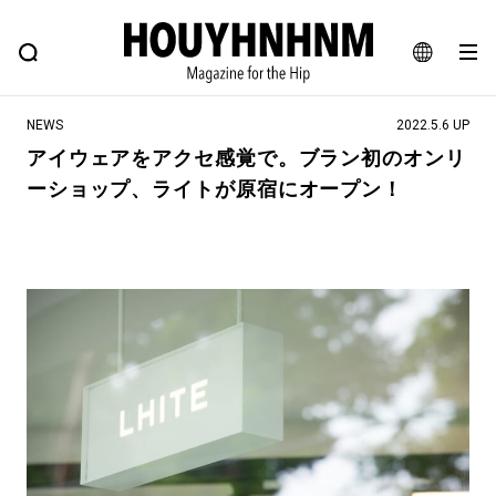
NEWS
FEATURE
BLOG
SNAP
Commune H
ヒップなファッション、カルチャー、ライフスタイルWEBマガジン
JA
NEWS
2022.5.6 UP
EN
アイウェアをアクセ感覚で。ブラン初のオンリ
ーショップ、ライトが原宿にオープン！
#注目のタグ
#SHOPPING ADDICT
#憧れの逸品
#ESSENTIAL DESIGNS
#古着サミット
#NEW VINTAGE
#マイナーグッド図鑑
#路地裏てぃーん。
#MONTHLY JOURNAL
#GH 銘品の所以
#フイナムのYouTube
#Commune H
#FOCUS IT
#AH.H
#ととけん
#FASHION
#MUSIC
#MOVIE