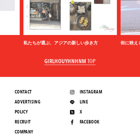
私たちが選ぶ、アジアの新しい歩き方
街に映え
GIRLHOUYHNHNM
TOP
CONTACT
INSTAGRAM
ADVERTISING
LINE
POLICY
X
RECRUIT
FACEBOOK
COMPANY