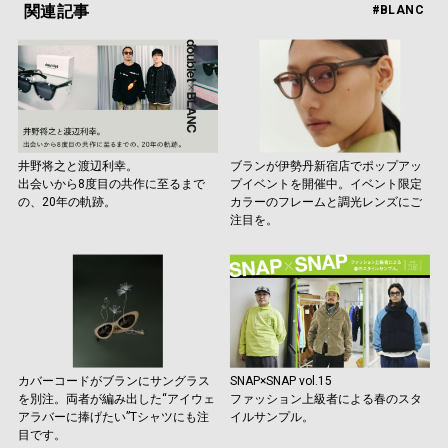
関連記事
#BLANC
井野将之と渡辺利幸。
ブランが伊勢丹新宿店でポップアッ
出会いから8度目の共作に至るまで
プイベントを開催中。イベント限定
の、20年の軌跡。
カラーのフレームと調光レンズにご
注目を。
カバーコードがブランにサングラス
SNAP×SNAP vol.15
を別注。両者が編み出した“アイウェ
ファッション上級者による春のスタ
アラバーに捧げたい”Tシャツにも注
イルサンプル。
目です。