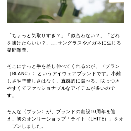
#LIFESTYLE
#SNEAKER
#OUTDOOR
#SPORTS
#HANDSOME HANDBOOK
「ちょっと気取りすぎ？」「似合わない？」「どれ
を掛けたらいい？」……サングラスやメガネに生じる
疑問難問。
そこにすっと手を差し伸べてくれるのが、〈ブラン
（BLANC）〉というアイウェアブランドです。小難
しさや堅苦しさはなく、直感的に選べる。取っつき
やすくてファッショナブルなアイテムが多いので
す。
そんな〈ブラン〉が、ブランドの創設10周年を迎
え、初のオンリーショップ「ライト（LHITE）」をオ
ープンしました。