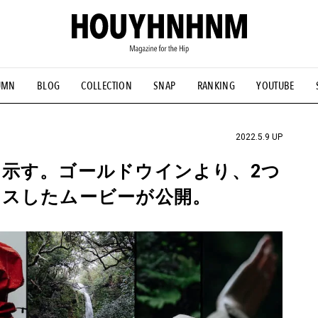
UMN
BLOG
COLLECTION
SNAP
RANKING
YOUTUBE
NS
#古着サミット
#NEW VINTAGE
#マイナーグッド図鑑
#FOCUS IT
#AH.H
#ととけん
#FASHION
#MUSIC
#M
2022.5.9 UP
示す。ゴールドウインより、2つ
カスしたムービーが公開。