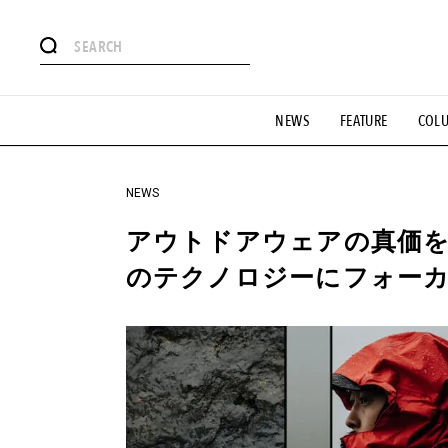
#注目のタグ
NEWS
FEATURE
COL
#SHOPPING ADDICT
#憧れの逸品
#ESSENTIAL DESIG
#GH 銘品の所以
#フイナムのYouTube
#Commune H
#SPORTS
#HANDSOME HANDBOOK
NEWS
アウトドアウェアの真価を
のテクノロジーにフォー