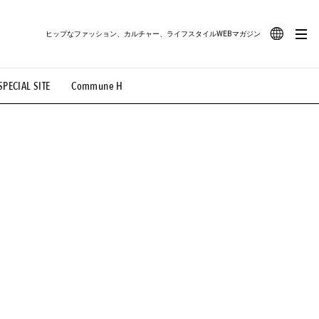
ヒップなファッション、カルチャー、ライフスタイルWEBマガジン
JA
SPECIAL SITE
Commune H
#路地裏てぃーん。
#MONTHLY JOURNAL
EN
OVIE
#LIFESTYLE
#SNEAKER
#OUTDOOR