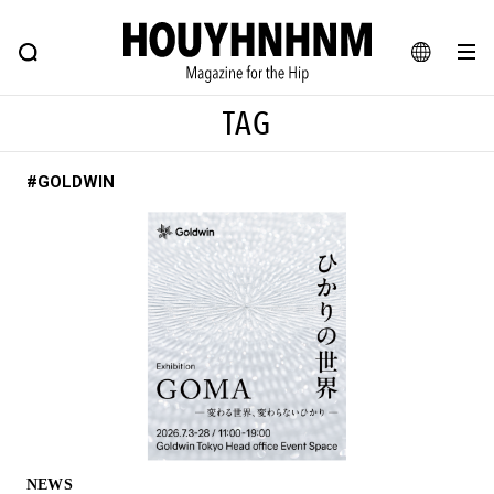
NEWS
FEATURE
BLOG
SNAP
Commune H
ヒップなファッション、カルチャー、ライフスタイルWEBマガジン
JA
TAG
EN
#GOLDWIN
#注目のタグ
#SHOPPING ADDICT
#憧れの逸品
#ESSENTIAL DESIGNS
#古着サミット
#NEW VINTAGE
#マイナーグッド図鑑
#路地裏てぃーん。
#MONTHLY JOURNAL
#GH 銘品の所以
#フイナムのYouTube
#Commune H
#FOCUS IT
#AH.H
#ととけん
#FASHION
#MUSIC
#MOVIE
NEWS