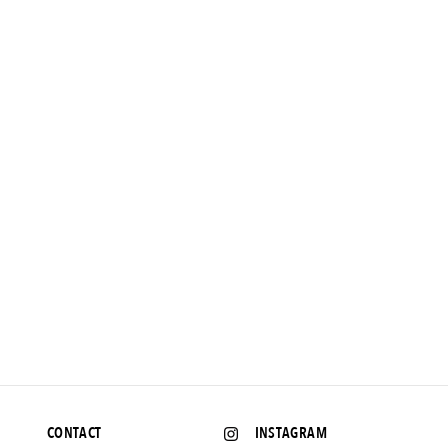
NEWS
【湘南国際マラソンへの道2022】VOL.1 世界初の「マイボト
ル・マラソン」がいよいよ開催されます！
2022.11.25 UP
CONTACT
INSTAGRAM