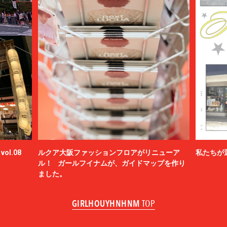
ol.08
ルクア大阪ファッションフロアがリニューア
私たちが
ル！ ガールフイナムが、ガイドマップを作り
ました。
GIRLHOUYHNHNM
TOP