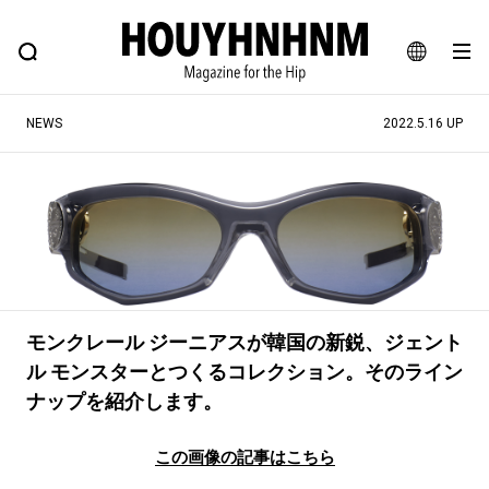
NEWS
FEATURE
BLOG
SNAP
Commune H
ヒップなファッション、カルチャー、ライフスタイルWEBマガジン
JA
NEWS
2022.5.16 UP
EN
#注目のタグ
#SHOPPING ADDICT
#憧れの逸品
#ESSENTIAL DESIGNS
#古着サミット
#NEW VINTAGE
#マイナーグッド図鑑
モンクレール ジーニアスが韓国の新鋭、ジェント
#路地裏てぃーん。
#MONTHLY JOURNAL
ル モンスターとつくるコレクション。そのライン
#GH 銘品の所以
#フイナムのYouTube
ナップを紹介します。
#Commune H
#FOCUS IT
#AH.H
#ととけん
#FASHION
#MUSIC
#MOVIE
この画像の記事はこちら