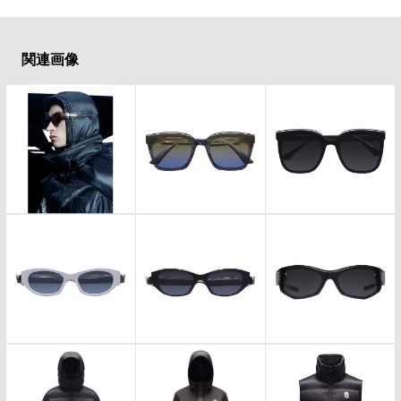
#LIFESTYLE
#SNEAKER
#OUTDOOR
#SPORTS
#HANDSOME HANDBOOK
関連画像