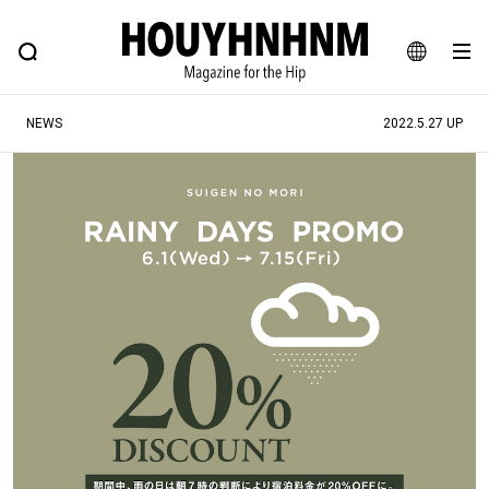
NEWS
FEATURE
BLOG
SNAP
Commune H
ヒップなファッション、カルチャー、ライフスタイルWEBマガジン
JA
NEWS
2022.5.27 UP
EN
#注目のタグ
#SHOPPING ADDICT
#憧れの逸品
#ESSENTIAL DESIGNS
#古着サミット
#NEW VINTAGE
#マイナーグッド図鑑
#路地裏てぃーん。
#MONTHLY JOURNAL
#GH 銘品の所以
#フイナムのYouTube
#Commune H
#FOCUS IT
#AH.H
#ととけん
#FASHION
#MUSIC
#MOVIE