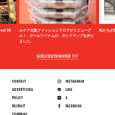
ol.08
ルクア大阪ファッションフロアがリニューア
私たちが
ル！ ガールフイナムが、ガイドマップを作り
ました。
GIRLHOUYHNHNM
TOP
CONTACT
INSTAGRAM
ADVERTISING
LINE
POLICY
X
RECRUIT
FACEBOOK
COMPANY