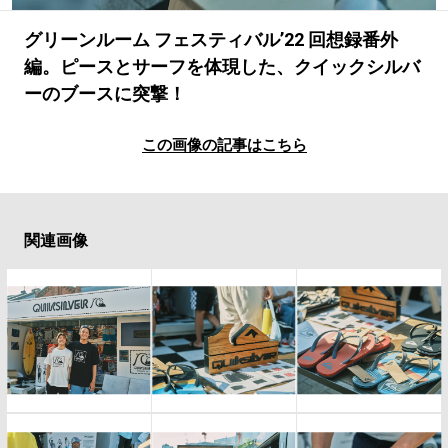
#LIFESTYLE
#SNEAKER
#OUTDOOR
#SPORTS
#HANDSOME HANDBOOK
グリーンルーム フェスティバル’22 回想録番外
編。ピースとサーフを体現した、クイックシルバ
ーのブースに突撃！
この画像の記事はこちら
関連画像