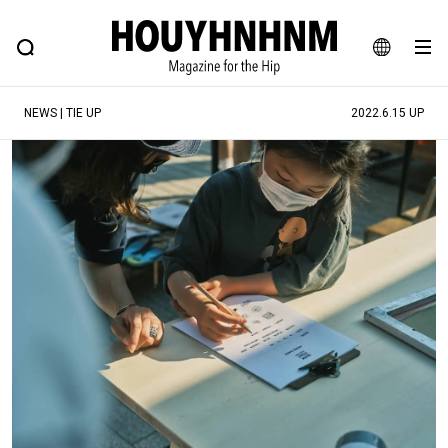
NEWS
FEATURE
BLOG
SNAP
Commune H
ヒップなファッション、カルチャー、ライフスタイルWEBマガジン
JA
NEWS | TIE UP
2022.6.15 UP
EN
#注目のタグ
#SHOPPING ADDICT
#憧れの逸品
#ESSENTIAL DESIGNS
#古着サミット
#NEW VINTAGE
#マイナーグッド図鑑
#路地裏てぃーん。
#MONTHLY JOURNAL
#GH 銘品の所以
#フイナムのYouTube
#Commune H
#FOCUS IT
#AH.H
#ととけん
#FASHION
#MUSIC
#MOVIE