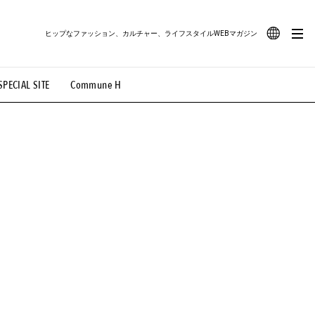
ヒップなファッション、カルチャー、ライフスタイルWEBマガジン
JA
SPECIAL SITE
Commune H
#路地裏てぃーん。
#MONTHLY JOURNAL
EN
OVIE
#LIFESTYLE
#SNEAKER
#OUTDOOR