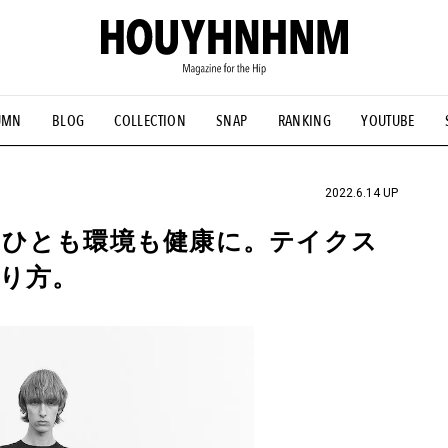
UMN
BLOG
COLLECTION
SNAP
RANKING
YOUTUBE
NS
#古着サミット
#NEW VINTAGE
#マイナーグッド図鑑
#FOCUS IT
#AH.H
#ととけん
#FASHION
#MUSIC
#M
2022.6.14 UP
、ひとも環境も健康に。テイクス
り方。