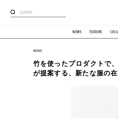
#注目のタグ
NEWS
FEATURE
COL
#SHOPPING ADDICT
#憧れの逸品
#ESSENTIAL DESIG
#GH 銘品の所以
#フイナムのYouTube
#Commune H
#SPORTS
#HANDSOME HANDBOOK
NEWS
竹を使ったプロダクトで
が提案する、新たな服の在