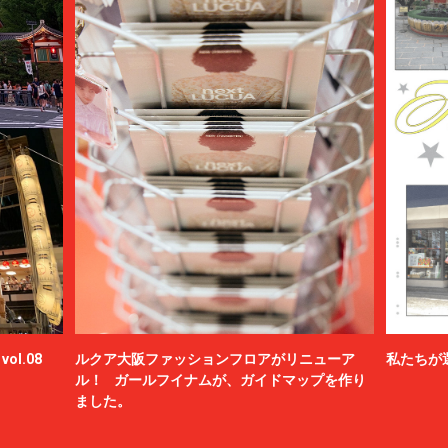
ol.08
ルクア大阪ファッションフロアがリニューア
私たちが
ル！ ガールフイナムが、ガイドマップを作り
ました。