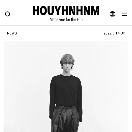
NEWS
FEATURE
BLOG
SNAP
Commune H
ヒップなファッション、カルチャー、ライフスタイルWEBマガジン
JA
NEWS
2022.6.14 UP
EN
#注目のタグ
#SHOPPING ADDICT
#憧れの逸品
#ESSENTIAL DESIGNS
#古着サミット
#NEW VINTAGE
#マイナーグッド図鑑
#路地裏てぃーん。
#MONTHLY JOURNAL
#GH 銘品の所以
#フイナムのYouTube
#Commune H
#FOCUS IT
#AH.H
#ととけん
#FASHION
#MUSIC
#MOVIE