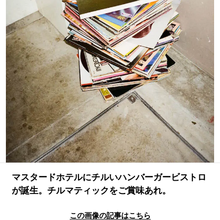
#LIFESTYLE
#SNEAKER
#OUTDOOR
#SPORTS
#HANDSOME HANDBOOK
マスタードホテルにチルいハンバーガービストロ
が誕生。チルマティックをご賞味あれ。
この画像の記事はこちら