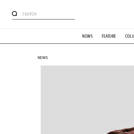
#注目のタグ
NEWS
FEATURE
COL
#SHOPPING ADDICT
#憧れの逸品
#ESSENTIAL DESIG
#GH 銘品の所以
#フイナムのYouTube
#Commune H
#SPORTS
#HANDSOME HANDBOOK
NEWS