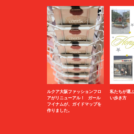
ルクア大阪ファッションフロ
私たちが選
アがリニューアル！ ガール
い歩き方
フイナムが、ガイドマップを
作りました。