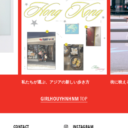
私たちが選ぶ、アジアの新しい歩き方
街に映え
GIRLHOUYHNHNM
TOP
CONTACT
INSTAGRAM