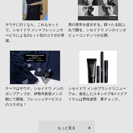
サウナに行くなら、これもセット
男の美学を提示する。錚々たる顔ぶ
で。シセイドウ メン × フレッシュサ
れで贈る、シセイドウ メンのインタ
ービスによる2セット目のコラボが登
ビューコンテンツが公開。
場。
テーマはサウナ。シセイドウ メンの
シセイドウ メンがブランドリニュー
ポップアップが、伊勢丹新宿メンズ
アル。進化したスキンケア&メイクア
館にて開催。フレッシュサービスと
イテムは男性諸君、要チェック。
のコラボも！
もっと見る