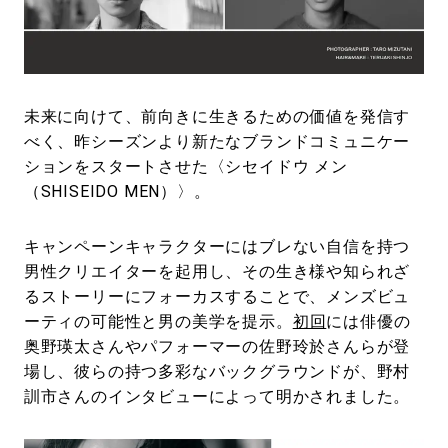
#LIFESTYLE
#SNEAKER
#OUTDOOR
#SPORTS
#HANDSOME HANDBOOK
未来に向けて、前向きに生きるための価値を発信す
べく、昨シーズンより新たなブランドコミュニケー
ションをスタートさせた〈シセイドウ メン
（SHISEIDO MEN）〉。
キャンペーンキャラクターにはブレない自信を持つ
男性クリエイターを起用し、その生き様や知られざ
るストーリーにフォーカスすることで、メンズビュ
ーティの可能性と男の美学を提示。
初回
には俳優の
奥野瑛太さんやパフォーマーの佐野玲於さんらが登
場し、彼らの持つ多彩なバックグラウンドが、野村
訓市さんのインタビューによって明かされました。