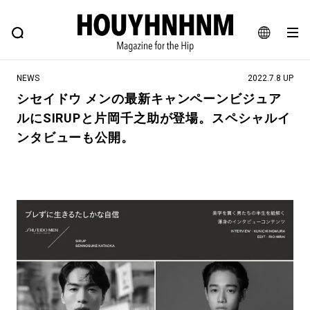
NEWS
FEATURE
BLOG
SNAP
Commune H
ヒップなファッション、カルチャー、ライフスタイルWEBマガジン
JA
NEWS
2022.7.8 UP
EN
シセイドウ メンの最新キャンペーンビジュア
ルにSIRUPと片岡千之助が登場。スペシャルイ
#注目のタグ
ンタビューも公開。
#SHOPPING ADDICT
#憧れの逸品
#ESSENTIAL DESIGNS
#古着サミット
#NEW VINTAGE
#マイナーグッド図鑑
#路地裏てぃーん。
#MONTHLY JOURNAL
#GH 銘品の所以
#フイナムのYouTube
#Commune H
#FOCUS IT
#AH.H
#ととけん
#FASHION
#MUSIC
#MOVIE