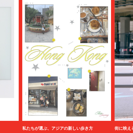
私たちが選ぶ、アジアの新しい歩き方
街に映え