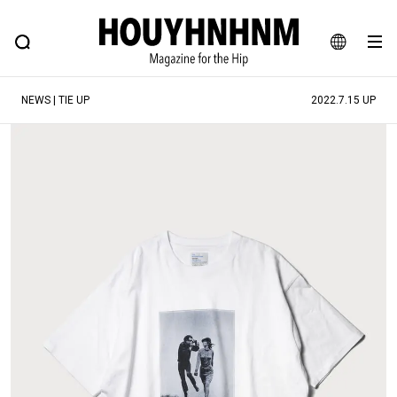
NEWS
FEATURE
BLOG
SNAP
Commune H
ヒップなファッション、カルチャー、ライフスタイルWEBマガジン
JA
NEWS | TIE UP
2022.7.15 UP
EN
#注目のタグ
#SHOPPING ADDICT
#憧れの逸品
#ESSENTIAL DESIGNS
#古着サミット
#NEW VINTAGE
#マイナーグッド図鑑
#路地裏てぃーん。
#MONTHLY JOURNAL
#GH 銘品の所以
#フイナムのYouTube
#Commune H
#FOCUS IT
#AH.H
#ととけん
#FASHION
#MUSIC
#MOVIE