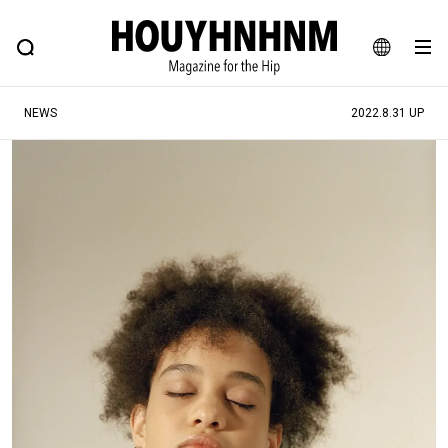
NEWS
FEATURE
BLOG
SNAP
Commune H
ヒップなファッション、カルチャー、ライフスタイルWEBマガジン
JA
NEWS
2022.8.31 UP
EN
#注目のタグ
#SHOPPING ADDICT
#憧れの逸品
#ESSENTIAL DESIGNS
#古着サミット
#NEW VINTAGE
#マイナーグッド図鑑
#路地裏てぃーん。
#MONTHLY JOURNAL
#GH 銘品の所以
#フイナムのYouTube
#Commune H
#FOCUS IT
#AH.H
#ととけん
#FASHION
#MUSIC
#MOVIE