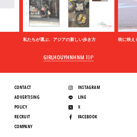
私たちが選ぶ、アジアの新しい歩き方
街に映え
GIRLHOUYHNHNM
TOP
CONTACT
INSTAGRAM
ADVERTISING
LINE
POLICY
X
RECRUIT
FACEBOOK
COMPANY