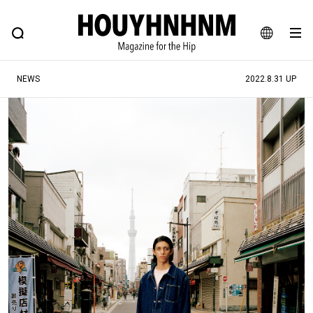
NEWS
FEATURE
BLOG
SNAP
Commune H
ヒップなファッション、カルチャー、ライフスタイルWEBマガジン
JA
NEWS
2022.8.31 UP
EN
#注目のタグ
#SHOPPING ADDICT
#憧れの逸品
#ESSENTIAL DESIGNS
#古着サミット
#NEW VINTAGE
#マイナーグッド図鑑
#路地裏てぃーん。
#MONTHLY JOURNAL
#GH 銘品の所以
#フイナムのYouTube
#Commune H
#FOCUS IT
#AH.H
#ととけん
#FASHION
#MUSIC
#MOVIE