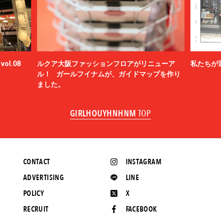
ol.08
ルクア大阪ファッションフロアがリニューア
私たちが
ル！ ガールフイナムが、ガイドマップを作り
ました。
GIRLHOUYHNHNM
TOP
CONTACT
INSTAGRAM
ADVERTISING
LINE
POLICY
X
RECRUIT
FACEBOOK