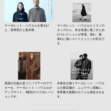
マーガレット・ハウエルを着るひ
マーガレット・ハウエルとミズノの
と。長岡亮介と黒木華。
タッグから、冬を快適に過ごすため
のコレクションが登場。濡れ、風、
蒸れに強いコートとミトンが目玉で
す。
英国の伝統が息づくバブアーのアウ
衣食住が揃うマーガレット・ハウエ
ターを、マーガレット・ハウエルが
ルの新店舗が、ニュウマン高輪に。
アップデート。4度目のコラボレーシ
世界最大規模のカフェも併設されま
ョンです。
す。