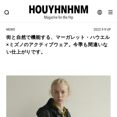
NEWS
FEATURE
BLOG
SNAP
Commune H
ヒップなファッション、カルチャー、ライフスタイルWEBマガジン
JA
NEWS
2022.9.9 UP
EN
街と自然で機能する、マーガレット・ハウエル
×ミズノのアクティブウェア。今季も間違いな
#注目のタグ
い仕上がりです。
#SHOPPING ADDICT
#憧れの逸品
#ESSENTIAL DESIGNS
#古着サミット
#NEW VINTAGE
#マイナーグッド図鑑
#路地裏てぃーん。
#MONTHLY JOURNAL
#GH 銘品の所以
#フイナムのYouTube
#Commune H
#FOCUS IT
#AH.H
#ととけん
#FASHION
#MUSIC
#MOVIE