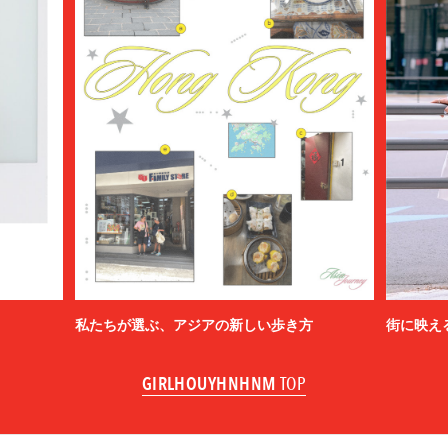
私たちが選ぶ、アジアの新しい歩き方
街に映え
GIRLHOUYHNHNM
TOP