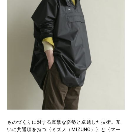
#LIFESTYLE
#SNEAKER
#OUTDOOR
#SPORTS
#HANDSOME HANDBOOK
ものづくりに対する真摯な姿勢と卓越した技術。互
いに共通項を持つ〈ミズノ（MIZUNO）〉と〈マー