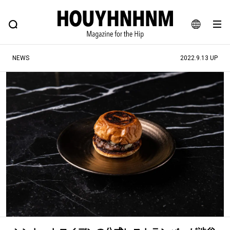
NEWS
FEATURE
BLOG
SNAP
Commune H
ヒップなファッション、カルチャー、ライフスタイルWEBマガジン
JA
NEWS
2022.9.13 UP
EN
#注目のタグ
#SHOPPING ADDICT
#憧れの逸品
#ESSENTIAL DESIGNS
#古着サミット
#NEW VINTAGE
#マイナーグッド図鑑
#路地裏てぃーん。
#MONTHLY JOURNAL
#GH 銘品の所以
#フイナムのYouTube
#Commune H
#FOCUS IT
#AH.H
#ととけん
#FASHION
#MUSIC
#MOVIE