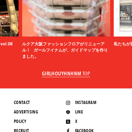
ol.08
ルクア大阪ファッションフロアがリニューア
私たちが
ル！ ガールフイナムが、ガイドマップを作り
ました。
GIRLHOUYHNHNM
TOP
CONTACT
INSTAGRAM
ADVERTISING
LINE
POLICY
X
RECRUIT
FACEBOOK