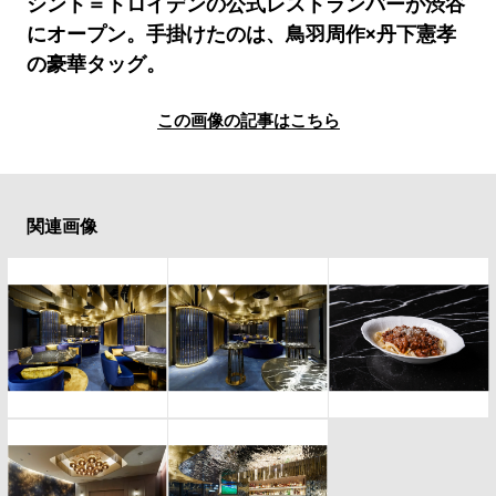
#LIFESTYLE
#SNEAKER
#OUTDOOR
シント＝トロイデンの公式レストランバーが渋谷
にオープン。手掛けたのは、鳥羽周作×丹下憲孝
#SPORTS
#HANDSOME HANDBOOK
の豪華タッグ。
この画像の記事はこちら
関連画像