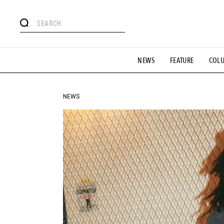
#注目のタグ
NEWS
FEATURE
COL
#SHOPPING ADDICT
#憧れの逸品
#ESSENTIAL DESIG
#GH 銘品の所以
#フイナムのYouTube
#Commune H
#SPORTS
#HANDSOME HANDBOOK
NEWS