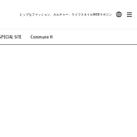
ヒップなファッション、カルチャー、ライフスタイルWEBマガジン
JA
SPECIAL SITE
Commune H
#路地裏てぃーん。
#MONTHLY JOURNAL
EN
OVIE
#LIFESTYLE
#SNEAKER
#OUTDOOR