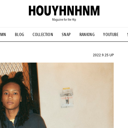
UMN
BLOG
COLLECTION
SNAP
RANKING
YOUTUBE
NS
#古着サミット
#NEW VINTAGE
#マイナーグッド図鑑
#FOCUS IT
#AH.H
#ととけん
#FASHION
#MUSIC
#M
2022.9.25 UP