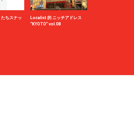
またちスナッ
Localist 的 ニッチアドレス
“KYOTO” vol.08