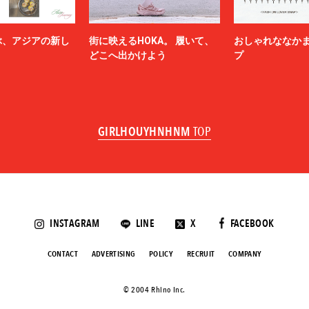
ぶ、アジアの新し
街に映えるHOKA。 履いて、
おしゃれななか
どこへ出かけよう
プ
GIRLHOUYHNHNM
TOP
INSTAGRAM
LINE
X
FACEBOOK
CONTACT
ADVERTISING
POLICY
RECRUIT
COMPANY
©️ 2004 Rhino Inc.