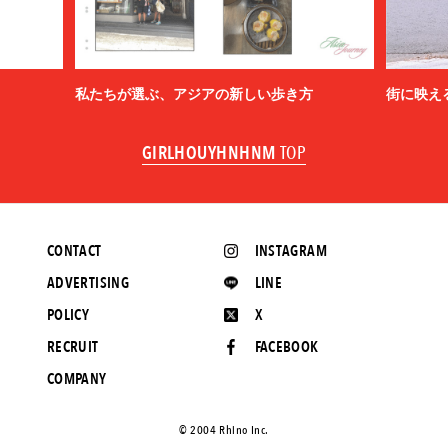
私たちが選ぶ、アジアの新しい歩き方
街に映え
GIRLHOUYHNHNM
TOP
CONTACT
INSTAGRAM
ADVERTISING
LINE
POLICY
X
RECRUIT
FACEBOOK
COMPANY
©️ 2004 Rhino Inc.