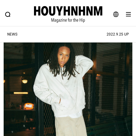
NEWS
FEATURE
BLOG
SNAP
Commune H
ヒップなファッション、カルチャー、ライフスタイルWEBマガジン
JA
NEWS
2022.9.25 UP
EN
#注目のタグ
#SHOPPING ADDICT
#憧れの逸品
#ESSENTIAL DESIGNS
#古着サミット
#NEW VINTAGE
#マイナーグッド図鑑
#路地裏てぃーん。
#MONTHLY JOURNAL
#GH 銘品の所以
#フイナムのYouTube
#Commune H
#FOCUS IT
#AH.H
#ととけん
#FASHION
#MUSIC
#MOVIE