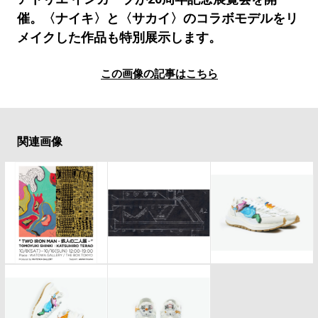
#LIFESTYLE
#SNEAKER
#OUTDOOR
催。〈ナイキ〉と〈サカイ〉のコラボモデルをリ
#SPORTS
#HANDSOME HANDBOOK
メイクした作品も特別展示します。
この画像の記事はこちら
関連画像