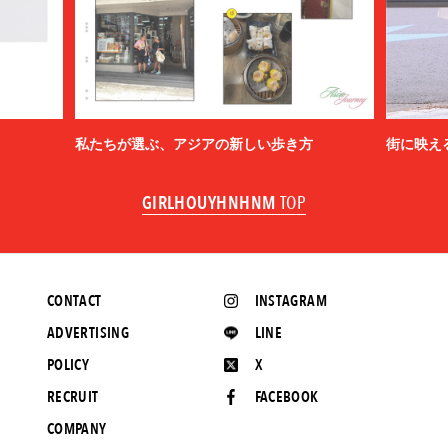
私たちが選ぶ、アジアの新しい歩き方
街に映え
GIRLHOUYHNHNM
TOP
CONTACT
INSTAGRAM
ADVERTISING
LINE
POLICY
X
RECRUIT
FACEBOOK
COMPANY