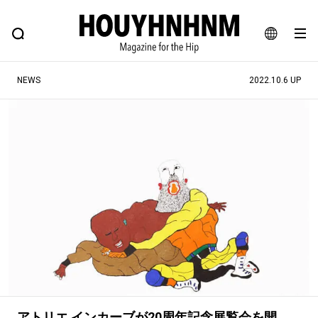
NEWS
FEATURE
BLOG
SNAP
Commune H
ヒップなファッション、カルチャー、ライフスタイルWEBマガジン
JA
NEWS
2022.10.6 UP
EN
#注目のタグ
#SHOPPING ADDICT
#憧れの逸品
#ESSENTIAL DESIGNS
#古着サミット
#NEW VINTAGE
#マイナーグッド図鑑
#路地裏てぃーん。
#MONTHLY JOURNAL
#GH 銘品の所以
#フイナムのYouTube
#Commune H
#FOCUS IT
#AH.H
#ととけん
#FASHION
#MUSIC
#MOVIE
アトリエ インカーブが20周年記念展覧会を開