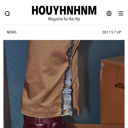
NEWS
FEATURE
BLOG
SNAP
Commune H
ヒップなファッション、カルチャー、ライフスタイルWEBマガジン
JA
NEWS
2017.5.7 UP
EN
#注目のタグ
#SHOPPING ADDICT
#憧れの逸品
#ESSENTIAL DESIGNS
#古着サミット
#NEW VINTAGE
#マイナーグッド図鑑
#路地裏てぃーん。
#MONTHLY JOURNAL
#GH 銘品の所以
#フイナムのYouTube
#Commune H
#FOCUS IT
#AH.H
#ととけん
#FASHION
#MUSIC
#MOVIE