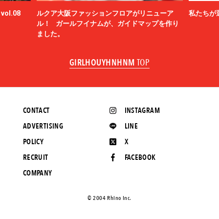
ol.08
ルクア大阪ファッションフロアがリニューア
私たちが
ル！ ガールフイナムが、ガイドマップを作り
ました。
GIRLHOUYHNHNM
TOP
CONTACT
INSTAGRAM
ADVERTISING
LINE
POLICY
X
RECRUIT
FACEBOOK
COMPANY
©️ 2004 Rhino Inc.