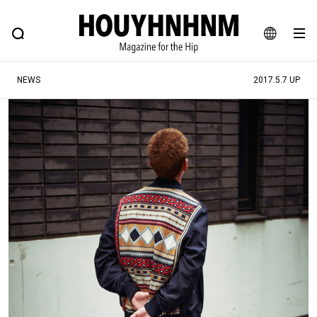
NEWS
FEATURE
BLOG
SNAP
Commune H
ヒップなファッション、カルチャー、ライフスタイルWEBマガジン
JA
NEWS
2017.5.7 UP
EN
#注目のタグ
#SHOPPING ADDICT
#憧れの逸品
#ESSENTIAL DESIGNS
#古着サミット
#NEW VINTAGE
#マイナーグッド図鑑
#路地裏てぃーん。
#MONTHLY JOURNAL
#GH 銘品の所以
#フイナムのYouTube
#Commune H
#FOCUS IT
#AH.H
#ととけん
#FASHION
#MUSIC
#MOVIE