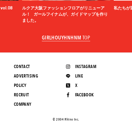
ol.08
ルクア大阪ファッションフロアがリニューア
私たちが
ル！ ガールフイナムが、ガイドマップを作り
ました。
GIRLHOUYHNHNM
TOP
CONTACT
INSTAGRAM
ADVERTISING
LINE
POLICY
X
RECRUIT
FACEBOOK
COMPANY
©️ 2004 Rhino Inc.