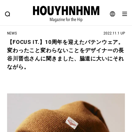
NEWS
FEATURE
BLOG
SNAP
Commune H
ヒップなファッション、カルチャー、ライフスタイルWEBマガジン
JA
NEWS
2022.11.1 UP
EN
【FOCUS IT.】10周年を迎えたバテンウェア。
変わったこと変わらないことをデザイナーの長
#注目のタグ
谷川晋也さんに聞きました、脇道に大いにそれ
#SHOPPING ADDICT
#憧れの逸品
ながら。
#MONTHLY JOURNAL
#ESSENTIAL DESIGNS
#NEW VINTAGE
#古着サミット
#マイナーグッド図鑑
#フイナムのYouTube
#Commune H
#FOCUS IT
#AH.H
#ととけん
#FASHION
#MUSIC
#MOVIE
#LIFESTYLE
#SNEAKER
#OUTDOOR