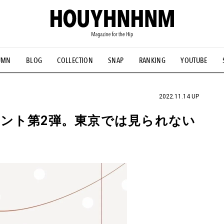
UMN
BLOG
COLLECTION
SNAP
RANKING
YOUTUBE
NS
#古着サミット
#NEW VINTAGE
#マイナーグッド図鑑
#FOCUS IT
#AH.H
#ととけん
#FASHION
#MUSIC
#M
2022.11.14 UP
ント第2弾。東京では見られない