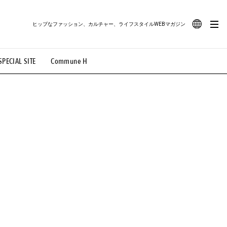
ヒップなファッション、カルチャー、ライフスタイルWEBマガジン
JA
SPECIAL SITE
Commune H
#路地裏てぃーん。
#MONTHLY JOURNAL
EN
OVIE
#LIFESTYLE
#SNEAKER
#OUTDOOR