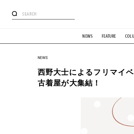
#注目のタグ
NEWS
FEATURE
COL
#SHOPPING ADDICT
#憧れの逸品
#ESSENTIAL DESIG
#GH 銘品の所以
#フイナムのYouTube
#Commune H
#SPORTS
#HANDSOME HANDBOOK
NEWS
西野大士によるフリマイベ
古着屋が大集結！