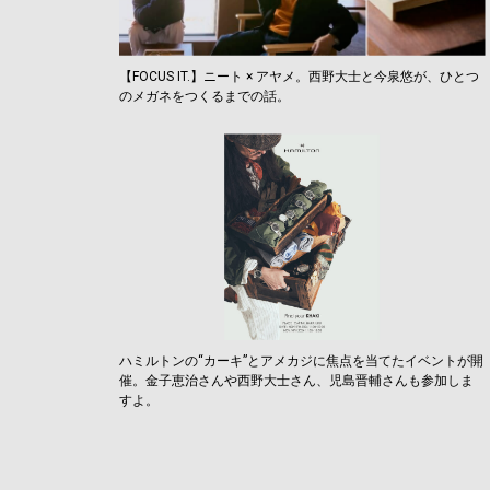
【FOCUS IT.】ニート × アヤメ。西野大士と今泉悠が、ひとつ
のメガネをつくるまでの話。
ハミルトンの“カーキ”とアメカジに焦点を当てたイベントが開
催。金子恵治さんや西野大士さん、児島晋輔さんも参加しま
すよ。