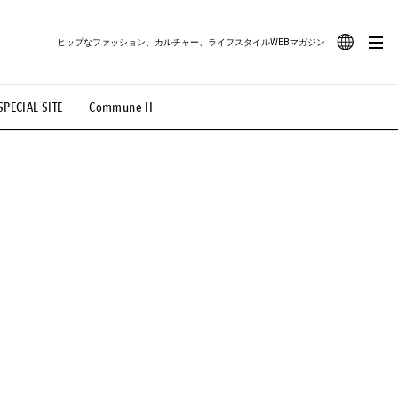
ヒップなファッション、カルチャー、ライフスタイルWEBマガジン
JA
SPECIAL SITE
Commune H
#路地裏てぃーん。
#MONTHLY JOURNAL
EN
OVIE
#LIFESTYLE
#SNEAKER
#OUTDOOR