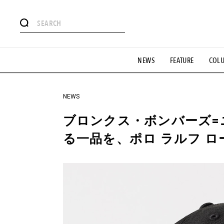
#注目のタグ
NEWS
FEATURE
COL
#SHOPPING ADDICT
#憧れの逸品
#ESSENTIAL DESIG
#GH 銘品の所以
#フイナムのYouTube
#Commune H
#SPORTS
#HANDSOME HANDBOOK
NEWS
ブロンクス・ボンバーズ=
る一品を、ポロ ラルフ 