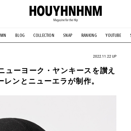
UMN
BLOG
COLLECTION
SNAP
RANKING
YOUTUBE
NS
#古着サミット
#NEW VINTAGE
#マイナーグッド図鑑
#FOCUS IT
#AH.H
#ととけん
#FASHION
#MUSIC
#M
2022.11.22 UP
ニューヨーク・ヤンキースを讃え
ローレンとニューエラが制作。