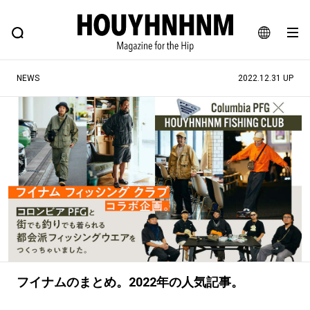
NEWS
FEATURE
BLOG
SNAP
Commune H
ヒップなファッション、カルチャー、ライフスタイルWEBマガジン
JA
NEWS
2022.12.31 UP
EN
#注目のタグ
#SHOPPING ADDICT
#憧れの逸品
#ESSENTIAL DESIGNS
#古着サミット
#NEW VINTAGE
#マイナーグッド図鑑
#路地裏てぃーん。
#MONTHLY JOURNAL
#GH 銘品の所以
#フイナムのYouTube
#Commune H
#FOCUS IT
#AH.H
フイナムのまとめ。2022年の人気記事。
#ととけん
#FASHION
#MUSIC
#MOVIE