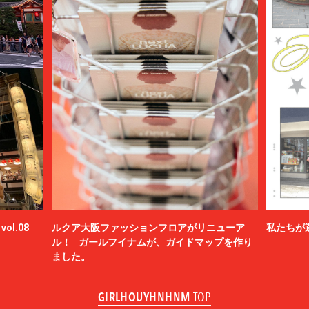
ol.08
ルクア大阪ファッションフロアがリニューア
私たちが
ル！ ガールフイナムが、ガイドマップを作り
ました。
GIRLHOUYHNHNM
TOP