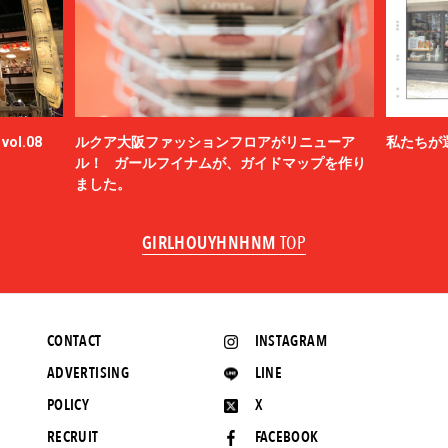
ol.08
ルクア大阪ファッションフロアがリニューア
私たちが
ル！ ガールフイナムが、ガイドマップを作り
ました。
GIRLHOUYHNHNM
TOP
CONTACT
INSTAGRAM
ADVERTISING
LINE
POLICY
X
RECRUIT
FACEBOOK