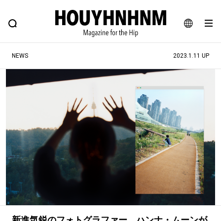
NEWS
FEATURE
BLOG
SNAP
Commune H
ヒップなファッション、カルチャー、ライフスタイルWEBマガジン
JA
NEWS
2023.1.11 UP
EN
#注目のタグ
#SHOPPING ADDICT
#憧れの逸品
#ESSENTIAL DESIGNS
#古着サミット
#NEW VINTAGE
#マイナーグッド図鑑
#路地裏てぃーん。
#MONTHLY JOURNAL
#GH 銘品の所以
#フイナムのYouTube
#Commune H
#FOCUS IT
#AH.H
#ととけん
#FASHION
#MUSIC
#MOVIE
新進気鋭のフォトグラファー、ハンナ・ムーンが