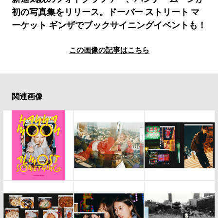
#LIFESTYLE
#SNEAKER
#OUTDOOR
初の写真集をリリース。ドーバー ストリート マ
#SPORTS
#HANDSOME HANDBOOK
ーケット ギンザでブックサイニングイベントも！
この画像の記事はこちら
関連画像