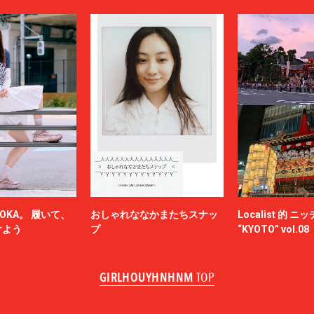
OKA。 履いて、
おしゃれななかまたちスナッ
Localist 的 
けよう
プ
“KYOTO” vol.08
GIRLHOUYHNHNM
TOP