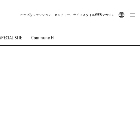
ヒップなファッション、カルチャー、ライフスタイルWEBマガジン
JA
SPECIAL SITE
Commune H
#路地裏てぃーん。
#MONTHLY JOURNAL
EN
OVIE
#LIFESTYLE
#SNEAKER
#OUTDOOR