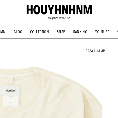
UMN
BLOG
COLLECTION
SNAP
RANKING
YOUTUBE
NS
#古着サミット
#NEW VINTAGE
#マイナーグッド図鑑
#FOCUS IT
#AH.H
#ととけん
#FASHION
#MUSIC
#M
2023.1.13 UP