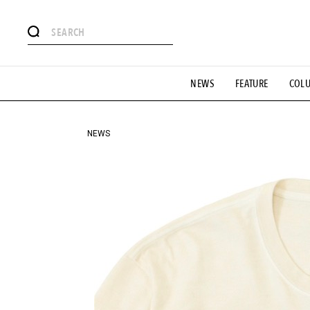
#注目のタグ
NEWS
FEATURE
COL
#SHOPPING ADDICT
#憧れの逸品
#ESSENTIAL DESIG
#GH 銘品の所以
#フイナムのYouTube
#Commune H
#SPORTS
#HANDSOME HANDBOOK
NEWS