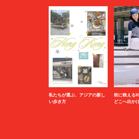
私たちが選ぶ、アジアの新し
街に映えるH
い歩き方
どこへ出か