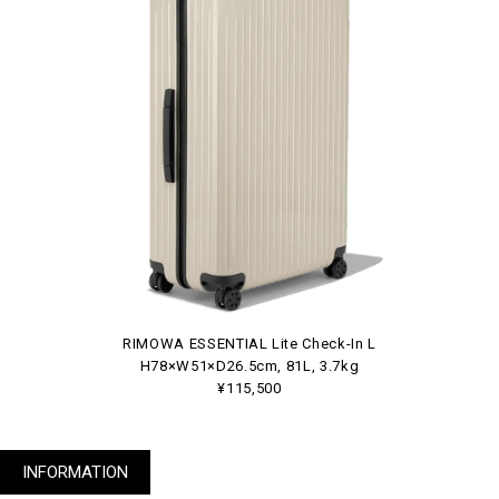
RIMOWA ESSENTIAL Lite Check-In L
H78×W51×D26.5cm, 81L, 3.7kg
¥115,500
INFORMATION