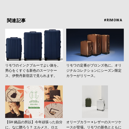
関連記事
#RIMOWA
リモワのインクブルーでよい旅を。
リモワの定番がブロンズ色に。オリ
男心をくすぐる新色のスーツケー
ジナルコレクションにシーズン限定
ス、伊勢丹新宿店で見られます。
カラーがリリース。
【GH 銘品の所以】今年頑張った自分
オリーブカラー × レザーのスーツケ
に、なに贈ろう？ エルメス、ロエ
ースが登場。リモワの新色とともに