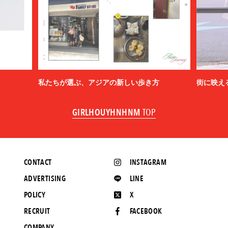
私たちが選ぶ、アジアの新しい歩き方
街に映え
GIRLHOUYHNHNM
TOP
CONTACT
INSTAGRAM
ADVERTISING
LINE
POLICY
X
RECRUIT
FACEBOOK
COMPANY