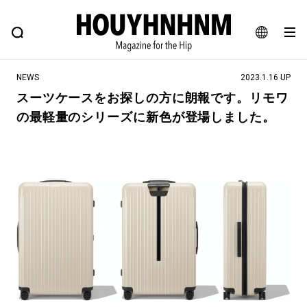
NEWS
FEATURE
BLOG
SNAP
Commune H
ヒップなファッション、カルチャー、ライフスタイルWEBマガジン
JA
NEWS
2023.1.16 UP
EN
スーツケースをお探しの方に朗報です。リモワ
の最軽量のシリーズに新色が登場しました。
#注目のタグ
#SHOPPING ADDICT
#憧れの逸品
#ESSENTIAL DESIGNS
#古着サミット
#NEW VINTAGE
#マイナーグッド図鑑
#路地裏てぃーん。
#MONTHLY JOURNAL
#GH 銘品の所以
#フイナムのYouTube
#Commune H
#FOCUS IT
#AH.H
#ととけん
#FASHION
#MUSIC
#MOVIE