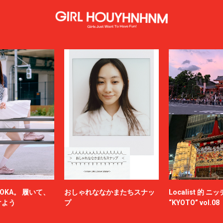
OKA。 履いて、
おしゃれななかまたちスナッ
Localist 的 
けよう
プ
“KYOTO” vol.08