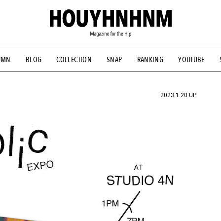
UMN
BLOG
COLLECTION
SNAP
RANKING
YOUTUBE
NS
#古着サミット
#NEW VINTAGE
#マイナーグッド図鑑
#FOCUS IT
#AH.H
#ととけん
#FASHION
#MUSIC
#M
2023.1.20 UP