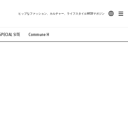
ヒップなファッション、カルチャー、ライフスタイルWEBマガジン
JA
SPECIAL SITE
Commune H
#路地裏てぃーん。
#MONTHLY JOURNAL
EN
OVIE
#LIFESTYLE
#SNEAKER
#OUTDOOR