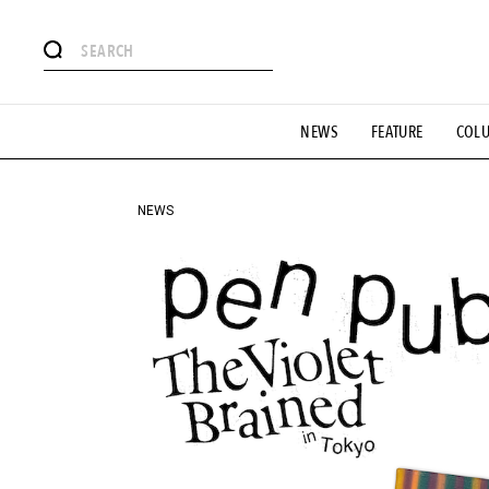
#注目のタグ
NEWS
FEATURE
COL
#SHOPPING ADDICT
#憧れの逸品
#ESSENTIAL DESIG
#GH 銘品の所以
#フイナムのYouTube
#Commune H
#SPORTS
#HANDSOME HANDBOOK
NEWS