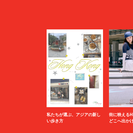
私たちが選ぶ、アジアの新し
街に映えるH
い歩き方
どこへ出か