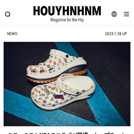
NEWS
FEATURE
BLOG
SNAP
Commune H
ヒップなファッション、カルチャー、ライフスタイルWEBマガジン
JA
NEWS
2023.1.28 UP
EN
#注目のタグ
#SHOPPING ADDICT
#憧れの逸品
#ESSENTIAL DESIGNS
#古着サミット
#NEW VINTAGE
#マイナーグッド図鑑
#路地裏てぃーん。
#MONTHLY JOURNAL
#GH 銘品の所以
#フイナムのYouTube
#Commune H
#FOCUS IT
#AH.H
#ととけん
#FASHION
#MUSIC
#MOVIE