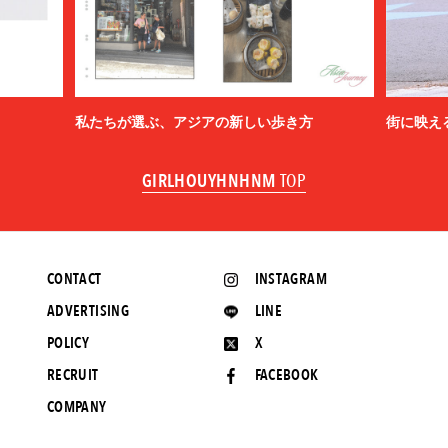
私たちが選ぶ、アジアの新しい歩き方
街に映え
GIRLHOUYHNHNM
TOP
CONTACT
INSTAGRAM
ADVERTISING
LINE
POLICY
X
RECRUIT
FACEBOOK
COMPANY