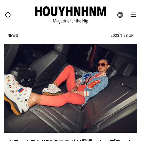
NEWS
FEATURE
BLOG
SNAP
Commune H
ヒップなファッション、カルチャー、ライフスタイルWEBマガジン
JA
NEWS
2023.1.28 UP
EN
#注目のタグ
#SHOPPING ADDICT
#憧れの逸品
#ESSENTIAL DESIGNS
#古着サミット
#NEW VINTAGE
#マイナーグッド図鑑
#路地裏てぃーん。
#MONTHLY JOURNAL
#GH 銘品の所以
#フイナムのYouTube
#Commune H
#FOCUS IT
#AH.H
#ととけん
#FASHION
#MUSIC
#MOVIE