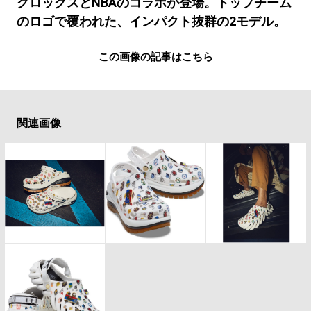
#LIFESTYLE
#SNEAKER
#OUTDOOR
クロックスとNBAのコラボが登場。トップチーム
のロゴで覆われた、インパクト抜群の2モデル。
#SPORTS
#HANDSOME HANDBOOK
この画像の記事はこちら
関連画像