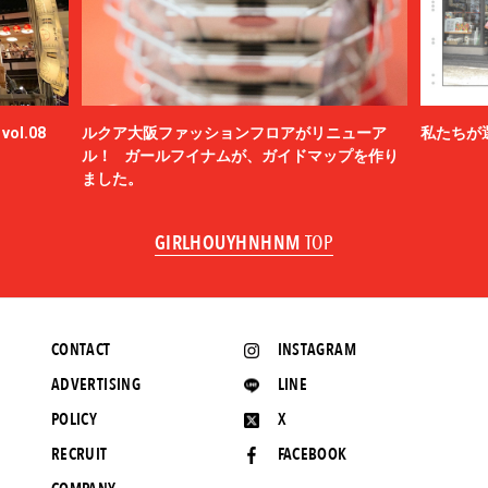
ol.08
ルクア大阪ファッションフロアがリニューア
私たちが
ル！ ガールフイナムが、ガイドマップを作り
ました。
GIRLHOUYHNHNM
TOP
CONTACT
INSTAGRAM
ADVERTISING
LINE
POLICY
X
RECRUIT
FACEBOOK