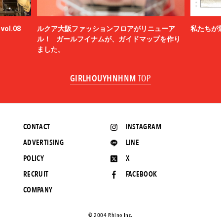
ol.08
ルクア大阪ファッションフロアがリニューア
私たちが
ル！ ガールフイナムが、ガイドマップを作り
ました。
GIRLHOUYHNHNM
TOP
CONTACT
INSTAGRAM
ADVERTISING
LINE
POLICY
X
RECRUIT
FACEBOOK
COMPANY
©️ 2004 Rhino Inc.