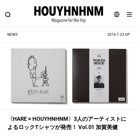
NEWS
FEATURE
BLOG
SNAP
Commune H
ヒップなファッション、カルチャー、ライフスタイルWEBマガジン
JA
NEWS
2016.7.23 UP
EN
#注目のタグ
#SHOPPING ADDICT
#憧れの逸品
#ESSENTIAL DESIGNS
#古着サミット
#NEW VINTAGE
#マイナーグッド図鑑
#路地裏てぃーん。
#MONTHLY JOURNAL
#GH 銘品の所以
#フイナムのYouTube
#Commune H
#FOCUS IT
#AH.H
〈HARE × HOUYHNHNM〉3人のアーティストに
よるロックTシャツが発売！ Vol.01 加賀美健
#ととけん
#FASHION
#MUSIC
#MOVIE