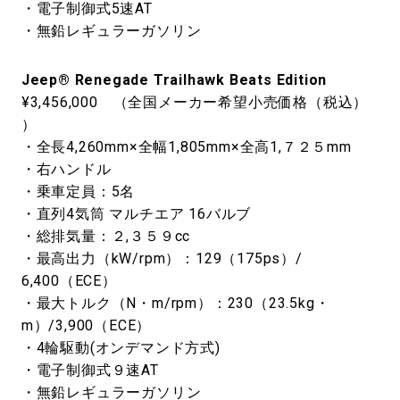
・電子制御式5速AT
・無鉛レギュラーガソリン
Jeep® Renegade Trailhawk Beats Edition
¥3,456,000 （全国メーカー希望小売価格（税込）
）
・全長4,260mm×全幅1,805mm×全高1,７２５mm
・右ハンドル
・乗車定員：5名
・直列4気筒 マルチエア 16バルブ
・総排気量：２,３５９cc
・最高出力（kW/rpm）：129（175ps）/
6,400（ECE）
・最大トルク（N・m/rpm）：230（23.5kg・
m）/3,900（ECE）
・4輪駆動(オンデマンド方式)
・電子制御式９速AT
・無鉛レギュラーガソリン