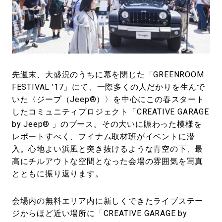
#LIFESTYLE
#SNEAKER
#OUTDOOR
#SPORTS
#HANDSOME HANDBOOK
先週末、大盛況のうちに幕を閉じた「GREENROOM
FESTIVAL ’17」にて、一際多くの人だかりを生んで
いた〈ジープ（Jeep®）〉を中心にこの春スタート
したコミュニティプロジェクト「CREATIVE GARAGE
by Jeep® 」のブース。その大いに賑わった模様を
レポートすべく、フイナム取材班がイベントに潜
入。心地よい浜風と突き抜けるような青空の下、最
高にチルアウトな空間となった会場の雰囲気を写真
とともに振り返ります。
会場内の無料エリア内に新しくできたライブステー
ジからほど近い場所に「CREATIVE GARAGE by