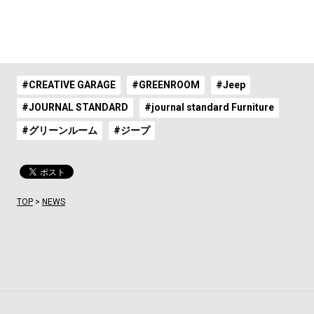
#CREATIVE GARAGE
#GREENROOM
#Jeep
#JOURNAL STANDARD
#journal standard Furniture
#グリーンルーム
#ジープ
TOP
>
NEWS