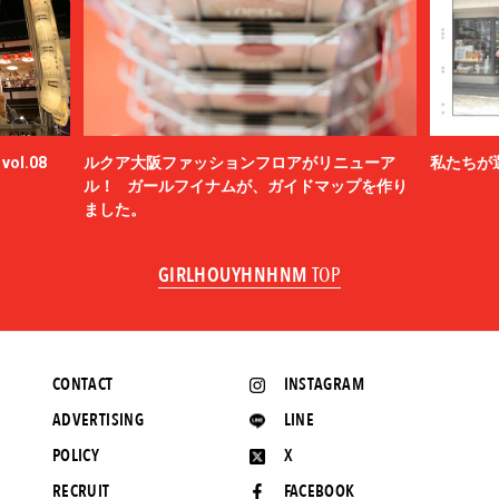
ol.08
ルクア大阪ファッションフロアがリニューア
私たちが
ル！ ガールフイナムが、ガイドマップを作り
ました。
GIRLHOUYHNHNM
TOP
CONTACT
INSTAGRAM
ADVERTISING
LINE
POLICY
X
RECRUIT
FACEBOOK