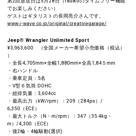
第2回放送日は5月28日（radikoのタイムフリー機能
でお楽しみください）
ゲストはギタリストの長岡亮介さんです。
www.j-wave.co.jp/original/creativegarage/
Jeep® Wrangler Unlimited Sport
¥3,963,600 （全国メーカー希望小売価格（税込）
）
・全長4,705mm×全幅1,880mm×全高1,84５mm
・右ハンドル
・乗車定員：5名
・V型６気筒 DOHC
・総排気量：3,604cc
・最高出力（kW/rpm）：209（284ps）/
6,350（ECE）
・最大トルク（N・m/rpm）：347（35.4kg・
m）/4,300（ECE）
・後2輪・4輪駆動(選択)