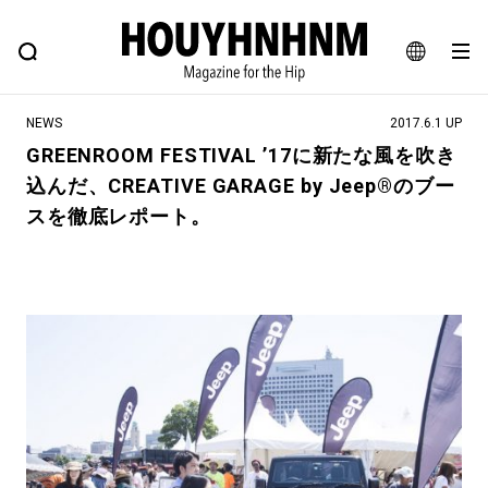
NEWS
FEATURE
BLOG
SNAP
Commune H
ヒップなファッション、カルチャー、ライフスタイルWEBマガジン
JA
NEWS
2017.6.1 UP
EN
GREENROOM FESTIVAL ’17に新たな風を吹き
込んだ、CREATIVE GARAGE by Jeep®のブー
#注目のタグ
スを徹底レポート。
#SHOPPING ADDICT
#憧れの逸品
#ESSENTIAL DESIGNS
#古着サミット
#NEW VINTAGE
#マイナーグッド図鑑
#路地裏てぃーん。
#MONTHLY JOURNAL
#GH 銘品の所以
#フイナムのYouTube
#Commune H
#FOCUS IT
#AH.H
#ととけん
#FASHION
#MUSIC
#MOVIE