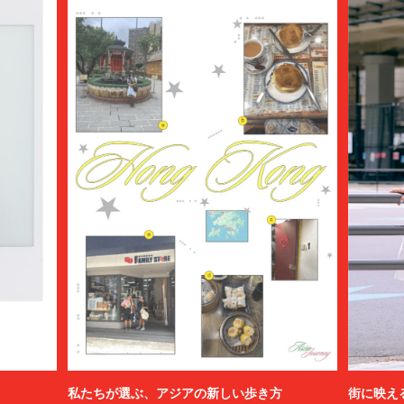
私たちが選ぶ、アジアの新しい歩き方
街に映え