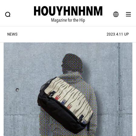
NEWS
FEATURE
BLOG
SNAP
Commune H
ヒップなファッション、カルチャー、ライフスタイルWEBマガジン
JA
NEWS
2023.4.11 UP
EN
#注目のタグ
#SHOPPING ADDICT
#憧れの逸品
#ESSENTIAL DESIGNS
#古着サミット
#NEW VINTAGE
#マイナーグッド図鑑
#路地裏てぃーん。
#MONTHLY JOURNAL
#GH 銘品の所以
#フイナムのYouTube
#Commune H
#FOCUS IT
#AH.H
#ととけん
#FASHION
#MUSIC
#MOVIE