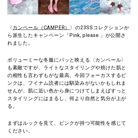
#LIFESTYLE
#SNEAKER
#OUTDOOR
#SPORTS
#HANDSOME HANDBOOK
〈
カンペール（CAMPER）
〉の23SSコレクションか
ら派生したキャンペーン「Pink, please.」が公開さ
れました。
ボリューミーな冬服にパッと映える〈カンペール〉
も素敵ですが、ライトなスタイリングや焼けた肌と
の相性も言わずもがな最高。今回フォーカスするピ
ンクは、フイナム読者には馴染みがないかもしれま
せんが、肌に近い色から身につけてしまえばすっと
スタイリングにはまるし、何より自然と気分が上が
る。
まずはルックを見て、ピンクが持つ可能性を感じて
ください。