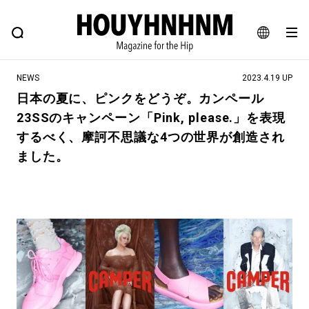
NEWS
FEATURE
BLOG
SNAP
Commune H
ヒップなファッション、カルチャー、ライフスタイルWEBマガジン
JA
NEWS
2023.4.19 UP
EN
日本の夏に、ピンクをどうぞ。カンペール
23SSのキャンペーン「Pink, please.」を表現
#注目のタグ
するべく、摩訶不思議な4つの世界が創造され
#SHOPPING ADDICT
#憧れの逸品
ました。
#ESSENTIAL DESIGNS
#古着サミット
#NEW VINTAGE
#マイナーグッド図鑑
#路地裏てぃーん。
#MONTHLY JOURNAL
#GH 銘品の所以
#フイナムのYouTube
#Commune H
#FOCUS IT
#AH.H
#ととけん
#FASHION
#MUSIC
#MOVIE