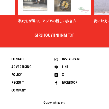
私たちが選ぶ、アジアの新しい歩き方
街に映え
GIRLHOUYHNHNM
TOP
CONTACT
INSTAGRAM
ADVERTISING
LINE
POLICY
X
RECRUIT
FACEBOOK
COMPANY
©️ 2004 Rhino Inc.