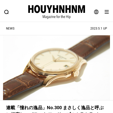
NEWS
FEATURE
BLOG
SNAP
Commune H
ヒップなファッション、カルチャー、ライフスタイルWEBマガジン
JA
NEWS
2023.5.1 UP
EN
#注目のタグ
#SHOPPING ADDICT
#憧れの逸品
#ESSENTIAL DESIGNS
#古着サミット
#NEW VINTAGE
#マイナーグッド図鑑
#路地裏てぃーん。
#MONTHLY JOURNAL
#GH 銘品の所以
#フイナムのYouTube
#Commune H
#FOCUS IT
#AH.H
#ととけん
#FASHION
#MUSIC
#MOVIE
連載「憧れの逸品」No.300 まさしく逸品と呼ぶ