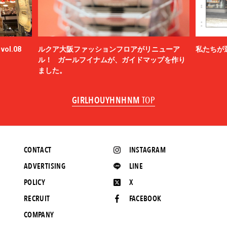
ol.08
ルクア大阪ファッションフロアがリニューア
私たちが
ル！ ガールフイナムが、ガイドマップを作り
ました。
GIRLHOUYHNHNM
TOP
CONTACT
INSTAGRAM
ADVERTISING
LINE
POLICY
X
RECRUIT
FACEBOOK
COMPANY