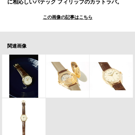
#LIFESTYLE
#SNEAKER
#OUTDOOR
に相応しいパテック フィリップのカラトラバ。
#SPORTS
#HANDSOME HANDBOOK
この画像の記事はこちら
関連画像