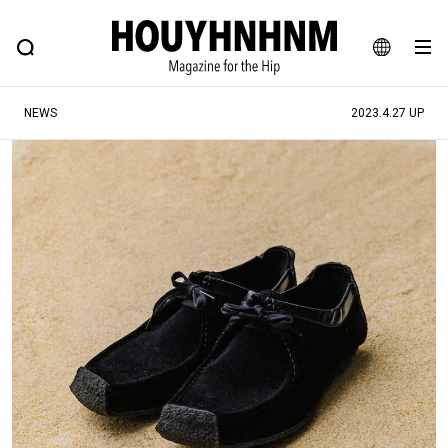
NEWS
FEATURE
BLOG
SNAP
Commune H
ヒップなファッション、カルチャー、ライフスタイルWEBマガジン
JA
NEWS
2023.4.27 UP
EN
#注目のタグ
#SHOPPING ADDICT
#憧れの逸品
#MONTHLY JOURNAL
#ESSENTIAL DESIGNS
#NEW VINTAGE
#古着サミット
#マイナーグッド図鑑
#フイナムのYouTube
#Commune H
#FOCUS IT
#AH.H
#ととけん
#FASHION
#MUSIC
#MOVIE
#LIFESTYLE
#SNEAKER
#OUTDOOR