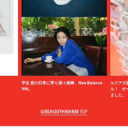
芋生 悠の日常に寄り添う相棒、New Balance
ルクア大
996。
ル！ ガ
ました。
GIRLHOUYHNHNM
TOP