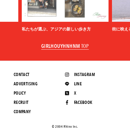
私たちが選ぶ、アジアの新しい歩き方
街に映え
GIRLHOUYHNHNM
TOP
CONTACT
INSTAGRAM
ADVERTISING
LINE
POLICY
X
RECRUIT
FACEBOOK
COMPANY
©️ 2004 Rhino Inc.