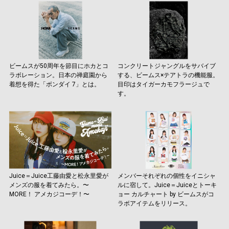
ビームスが50周年を節目にホカとコ
コンクリートジャングルをサバイブ
ラボレーション。日本の禅庭園から
する、ビームス×テアトラの機能服。
着想を得た「ボンダイ 7」とは。
目印はタイガーカモフラージュで
す。
Juice＝Juice工藤由愛と松永里愛が
メンバーそれぞれの個性をイニシャ
メンズの服を着てみたら。〜
ルに宿して。Juice＝Juiceとトーキ
MORE！ アメカジコーデ！〜
ョー カルチャート by ビームスがコ
ラボアイテムをリリース。