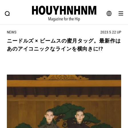
NEWS
FEATURE
BLOG
SNAP
Commune H
ヒップなファッション、カルチャー、ライフスタイルWEBマガジン
JA
NEWS
2023.5.22 UP
EN
ニードルズ × ビームスの蜜月タッグ。最新作は
あのアイコニックなラインを横向きに!?
#注目のタグ
#SHOPPING ADDICT
#憧れの逸品
#ESSENTIAL DESIGNS
#古着サミット
#NEW VINTAGE
#マイナーグッド図鑑
#路地裏てぃーん。
#MONTHLY JOURNAL
#GH 銘品の所以
#フイナムのYouTube
#Commune H
#FOCUS IT
#AH.H
#ととけん
#FASHION
#MUSIC
#MOVIE