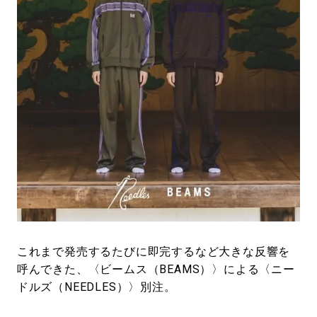
#LIFESTYLE
#SNEAKER
#OUTDOOR
#SPORTS
#HANDSOME HANDBOOK
これまで発売するたびに即完するなど大きな反響を
呼んできた、〈ビームス（BEAMS）〉による〈ニー
ドルズ（NEEDLES）〉別注。