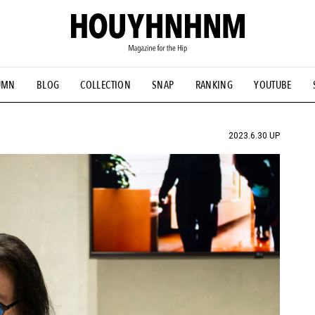
UMN
BLOG
COLLECTION
SNAP
RANKING
YOUTUBE
NS
#古着サミット
#NEW VINTAGE
#マイナーグッド図鑑
#FOCUS IT
#AH.H
#ととけん
#FASHION
#MUSIC
#M
2023.6.30 UP