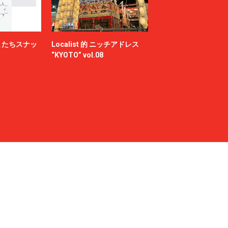
またちスナッ
Localist 的 ニッチアドレス
“KYOTO” vol.08