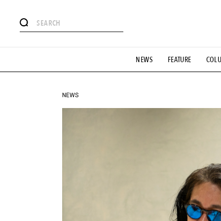
#注目のタグ
NEWS
FEATURE
COL
#SHOPPING ADDICT
#憧れの逸品
#ESSENTIAL DESIG
#GH 銘品の所以
#フイナムのYouTube
#Commune H
#SPORTS
#HANDSOME HANDBOOK
NEWS