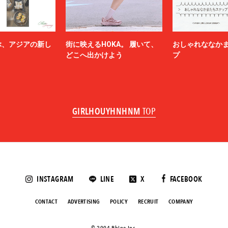
ぶ、アジアの新し
街に映えるHOKA。 履いて、
おしゃれななか
どこへ出かけよう
プ
GIRLHOUYHNHNM
TOP
INSTAGRAM
LINE
X
FACEBOOK
CONTACT
ADVERTISING
POLICY
RECRUIT
COMPANY
©️ 2004 Rhino Inc.