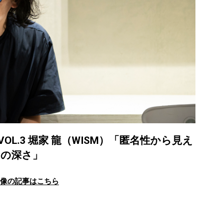
N】VOL.3 堀家 龍（WISM）「匿名性から見え
きの深さ」
画像の記事はこちら