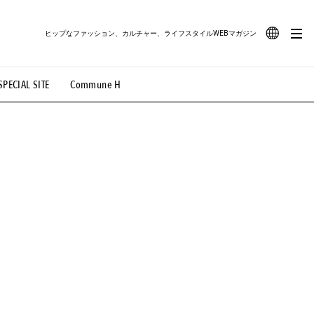
ヒップなファッション、カルチャー、ライフスタイルWEBマガジン
JA
SPECIAL SITE
Commune H
#路地裏てぃーん。
#MONTHLY JOURNAL
EN
OVIE
#LIFESTYLE
#SNEAKER
#OUTDOOR