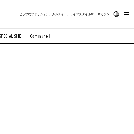
ヒップなファッション、カルチャー、ライフスタイルWEBマガジン
JA
SPECIAL SITE
Commune H
#路地裏てぃーん。
#MONTHLY JOURNAL
EN
OVIE
#LIFESTYLE
#SNEAKER
#OUTDOOR