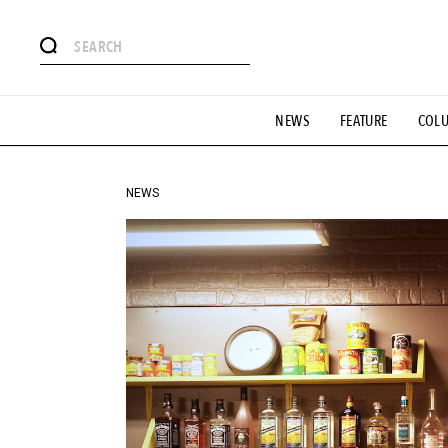
#注目のタグ
NEWS
FEATURE
COL
#SHOPPING ADDICT
#憧れの逸品
#ESSENTIAL DESIG
#GH 銘品の所以
#フイナムのYouTube
#Commune H
#SPORTS
#HANDSOME HANDBOOK
NEWS