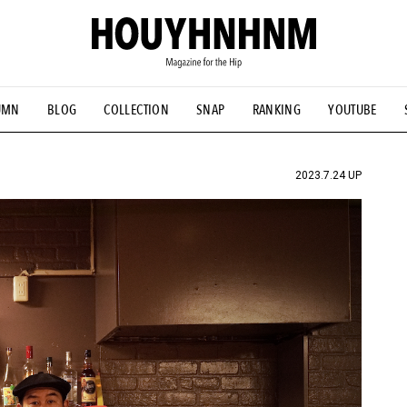
UMN
BLOG
COLLECTION
SNAP
RANKING
YOUTUBE
NS
#古着サミット
#NEW VINTAGE
#マイナーグッド図鑑
#FOCUS IT
#AH.H
#ととけん
#FASHION
#MUSIC
#M
2023.7.24 UP