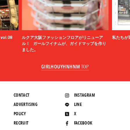
ol.08
ルクア大阪ファッションフロアがリニューア
私たちが
ル！ ガールフイナムが、ガイドマップを作り
ました。
GIRLHOUYHNHNM
TOP
CONTACT
INSTAGRAM
ADVERTISING
LINE
POLICY
X
RECRUIT
FACEBOOK