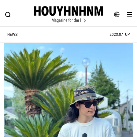
NEWS
FEATURE
BLOG
SNAP
Commune H
ヒップなファッション、カルチャー、ライフスタイルWEBマガジン
JA
NEWS
2023.8.1 UP
EN
#注目のタグ
#SHOPPING ADDICT
#憧れの逸品
#ESSENTIAL DESIGNS
#古着サミット
#NEW VINTAGE
#マイナーグッド図鑑
#路地裏てぃーん。
#MONTHLY JOURNAL
#GH 銘品の所以
#フイナムのYouTube
#Commune H
#FOCUS IT
#AH.H
#ととけん
#FASHION
#MUSIC
#MOVIE